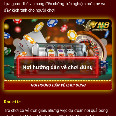
tựa game thú vị, mang đến những trải nghiệm mới mẻ và
đầy kịch tính cho người chơi.
NƠI HƯỚNG DẪN VỀ CHƠI ĐÚNG
Roulette
Trò chơi có vẻ đơn giản, nhưng việc dự đoán nơi quả bóng