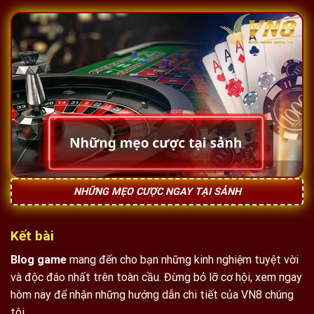
NHỮNG MẸO CƯỢC NGAY TẠI SẢNH
Kết bài
Blog game
mang đến cho bạn những kinh nghiệm tuyệt vời
và độc đáo nhất trên toàn cầu. Đừng bỏ lỡ cơ hội, xem ngay
hôm nay để nhận những hướng dẫn chi tiết của VN8 chúng
tôi.