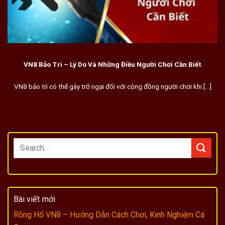
VN8 Bảo Trì – Lý Do Và Những Điều Người Chơi Cần Biết
VN8 bảo trì có thể gây trở ngại đối với cộng đồng người chơi khi [...]
Bài viết mới
Rồng Hổ VN8 – Hướng Dẫn Cách Chơi, Kinh Nghiệm Cá