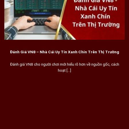
Đánh Giá VN8 – Nhà Cái Uy Tín Xanh Chín Trên Thị Trường
Đánh giá VN8 cho người chơi mới hiểu rõ hơn về nguồn gốc, cách
hoạt [...]