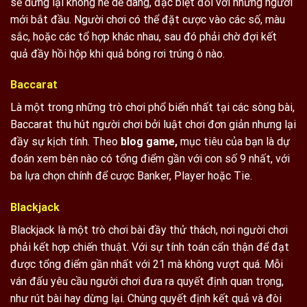
sẽ dừng lại không hề dễ dàng, đặc biệt đối với những người
mới bắt đầu. Người chơi có thể đặt cược vào các số, màu
sắc, hoặc các tổ hợp khác nhau, sau đó phải chờ đợi kết
quả đầy hồi hộp khi quả bóng rơi trúng ô nào.
Baccarat
Là một trong những trò chơi phổ biến nhất tại các sòng bài,
Baccarat thu hút người chơi bởi luật chơi đơn giản nhưng lại
đầy sự kịch tính. Theo
blog game,
mục tiêu của bạn là dự
đoán xem bên nào có tổng điểm gần với con số 9 nhất, với
ba lựa chọn chính để cược Banker, Player hoặc Tie.
Blackjack
Blackjack là một trò chơi bài đầy thử thách, nơi người chơi
phải kết hợp chiến thuật. Với sự tính toán cẩn thận để đạt
được tổng điểm gần nhất với 21 mà không vượt quá. Mỗi
ván đấu yêu cầu người chơi đưa ra quyết định quan trọng,
như rút bài hay dừng lại. Chúng quyết định kết quả và đòi