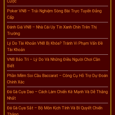
Cược
Poker VN8 – Trải Nghiệm Sòng Bài Trực Tuyến Đẳng
Cấp
Đánh Giá VN8 – Nhà Cái Uy Tín Xanh Chín Trên Thị
Trường
Lý Do Tài Khoản VN8 Bị Khóa? Tránh Vi Phạm Vấn Đề
Tài Khoản
VN8 Bảo Trì – Lý Do Và Những Điều Người Chơi Cần
Biết
Phần Mềm Soi Cầu Baccarat – Công Cụ Hỗ Trợ Dự Đoán
Chính Xác
Đá Gà Cựa Dao – Cách Làm Chiến Kê Mạnh Và Dễ Thắng
Nhất
Đá Gà Cựa Sắt – Bộ Môn Kịch Tính Và Bí Quyết Chiến
Thắng