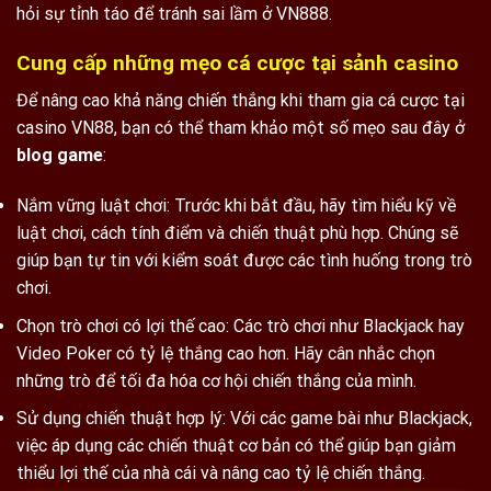
hỏi sự tỉnh táo để tránh sai lầm ở VN888.
Cung cấp những mẹo cá cược tại sảnh casino
Để nâng cao khả năng chiến thắng khi tham gia cá cược tại
casino VN88, bạn có thể tham khảo một số mẹo sau đây ở
blog game
:
Nắm vững luật chơi: Trước khi bắt đầu, hãy tìm hiểu kỹ về
luật chơi, cách tính điểm và chiến thuật phù hợp. Chúng sẽ
giúp bạn tự tin với kiểm soát được các tình huống trong trò
chơi.
Chọn trò chơi có lợi thế cao: Các trò chơi như Blackjack hay
Video Poker có tỷ lệ thắng cao hơn. Hãy cân nhắc chọn
những trò để tối đa hóa cơ hội chiến thắng của mình.
Sử dụng chiến thuật hợp lý: Với các game bài như Blackjack,
việc áp dụng các chiến thuật cơ bản có thể giúp bạn giảm
thiểu lợi thế của nhà cái và nâng cao tỷ lệ chiến thắng.