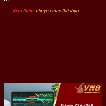
Xem thêm:
chuyên mục thể thao