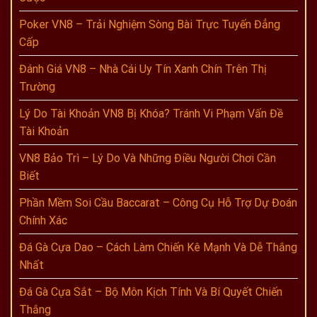
Poker VN8 – Trải Nghiệm Sòng Bài Trực Tuyến Đẳng
Cấp
Đánh Giá VN8 – Nhà Cái Uy Tín Xanh Chín Trên Thị
Trường
Lý Do Tài Khoản VN8 Bị Khóa? Tránh Vi Phạm Vấn Đề
Tài Khoản
VN8 Bảo Trì – Lý Do Và Những Điều Người Chơi Cần
Biết
Phần Mềm Soi Cầu Baccarat – Công Cụ Hỗ Trợ Dự Đoán
Chính Xác
Đá Gà Cựa Dao – Cách Làm Chiến Kê Mạnh Và Dễ Thắng
Nhất
Đá Gà Cựa Sắt – Bộ Môn Kịch Tính Và Bí Quyết Chiến
Thắng