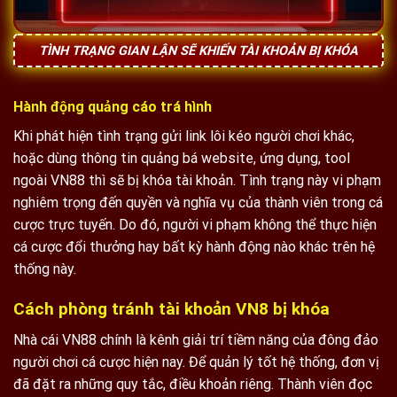
TÌNH TRẠNG GIAN LẬN SẼ KHIẾN TÀI KHOẢN BỊ KHÓA
Hành động quảng cáo trá hình
Khi phát hiện tình trạng gửi link lôi kéo người chơi khác,
hoặc dùng thông tin quảng bá website, ứng dụng, tool
ngoài VN88 thì sẽ bị khóa tài khoản. Tình trạng này vi phạm
nghiêm trọng đến quyền và nghĩa vụ của thành viên trong cá
cược trực tuyến. Do đó, người vi phạm không thể thực hiện
cá cược đổi thưởng hay bất kỳ hành động nào khác trên hệ
thống này.
Cách phòng tránh tài khoản VN8 bị khóa
Nhà cái VN88 chính là kênh giải trí tiềm năng của đông đảo
người chơi cá cược hiện nay. Để quản lý tốt hệ thống, đơn vị
đã đặt ra những quy tắc, điều khoản riêng. Thành viên đọc