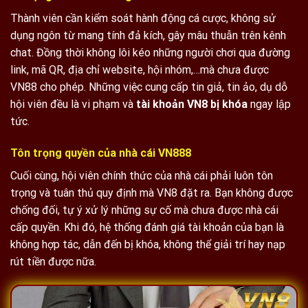
Thành viên cần kiểm soát hành động cá cược, không sử
dụng ngôn từ mang tính đả kích, gây mâu thuẫn trên kênh
chat. Đồng thời không lôi kéo những người chơi qua đường
link, mã QR, địa chỉ website, hội nhóm,…mà chưa được
VN88 cho phép. Những việc cung cấp tin giả, tin ảo, dụ dỗ
hội viên đều là vi phạm và
tài khoản VN8 bị khóa
ngay lập
tức.
Tôn trọng quyền của nhà cái VN888
Cuối cùng, hội viên chính thức của nhà cái phải luôn tôn
trọng và tuân thủ quy định mà VN8 đặt ra. Bạn không được
chống đối, tự ý xử lý những sự cố mà chưa được nhà cái
cấp quyền. Khi đó, hệ thống đánh giá tài khoản của bạn là
không hợp tác, dẫn đến bị khóa, không thể giải trí hay nạp
rút tiền được nữa.