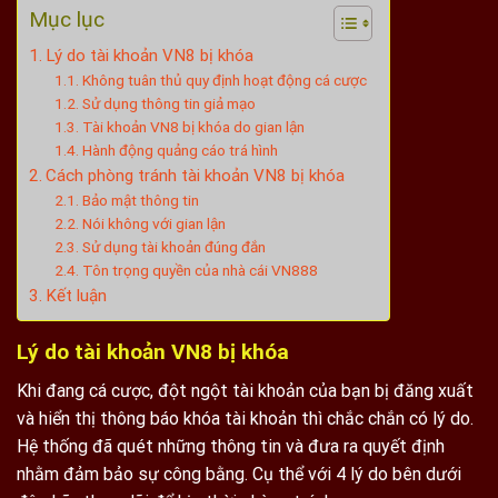
Mục lục
Lý do tài khoản VN8 bị khóa
Không tuân thủ quy định hoạt động cá cược
Sử dụng thông tin giả mạo
Tài khoản VN8 bị khóa do gian lận
Hành động quảng cáo trá hình
Cách phòng tránh tài khoản VN8 bị khóa
Bảo mật thông tin
Nói không với gian lận
Sử dụng tài khoản đúng đắn
Tôn trọng quyền của nhà cái VN888
Kết luận
Lý do tài khoản VN8 bị khóa
Khi đang cá cược, đột ngột tài khoản của bạn bị đăng xuất
và hiển thị thông báo khóa tài khoản thì chắc chắn có lý do.
Hệ thống đã quét những thông tin và đưa ra quyết định
nhằm đảm bảo sự công bằng. Cụ thể với 4 lý do bên dưới