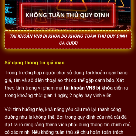
TÀI KHOẢN VN8 BỊ KHÓA DO KHÔNG TUÂN THỦ QUY ĐỊNH
CÁ CƯỢC
Sử dụng thông tin giả mạo
Trong trường hợp người chơi sử dụng tài khoản ngân hàng
giả, tên và số điện thoại ảo thì có thể gặp cảnh báo. Xét
theo tình trạng vi phạm mà
tài khoản VN8 bị khóa
diễn ra
trong khoảng thời gian 1 ngày, 2 ngày hay vĩnh viễn.
Với tình huống này, khả năng yêu cầu mở lại thành công
dường như là không thể. Bởi trong quy định của nhà cái đã
đặt ra rõ ràng rằng thành viên phải dùng thông tin chính chủ,
có xác minh. Nếu không tuân thủ sẽ chịu hoàn toàn trách