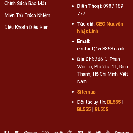
Chính Sách Bảo Mật
Điện Thoại:
0987 189
777
Miễn Trừ Trách Nhiệm
Tác giả:
CEO Nguyễn
Điều Khoản Điều Kiện
Nhật Linh
Email:
contact@vn8868.co.uk
Địa Chỉ:
266 Đ. Phan
Văn Trị, Phường 11, Bình
Thạnh
,
Hồ Chí Minh, Việt
Nam
Sitemap
Đối tác uy tín:
BL555
|
BL555
|
BL555