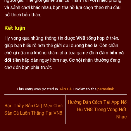
người già. Thế giới game săn cá Thần Tài với nhiều phòng
và sảnh chơi khác nhau, bạn tha hồ lựa chọn theo nhu cầu
sở thích bản thân.
Kết luận
Hy vọng qua những thông tin được
VN8
tổng hợp ở trên,
giúp bạn hiểu rõ hơn thế giới đại dương bao la. Còn chần
chừ gì nữa mà không khám phá tựa game đình đám
bắn cá
đổi tiền
hấp dẫn ngay hôm nay. Cơ hội nhận thưởng đang
chờ đón bạn phía trước.
This entry was posted in
BẮN CÁ
. Bookmark the
permalink
.
Hướng Dẫn Cách Tải App Nổ
Bậc Thầy Bắn Cá | Mẹo Chơi
Hũ VN8 Trong Vòng Nốt
Săn Cá Luôn Thắng Tại VN8
Nhạc