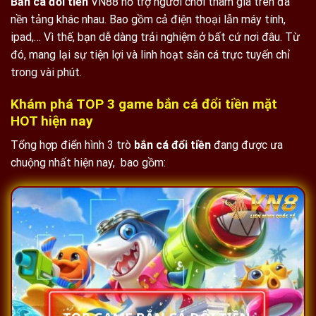
Bắn cá đổi tiền
VN88 hỗ trợ người chơi tham gia trên đa
nền tảng khác nhau. Bao gồm cả điện thoại lẫn máy tính,
ipad,… Vì thế, bạn dễ dàng trải nghiệm ở bất cứ nơi đâu. Từ
đó, mang lại sự tiện lợi và linh hoạt săn cá trực tuyến chỉ
trong vài phút.
Khám phá TOP 3 game bắn cá đổi tiền mặt
HOT hiện nay
Tổng hợp điển hình 3 trò
bắn cá đổi tiền
đang được ưa
chuộng nhất hiện nay, bao gồm: