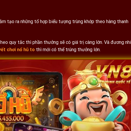
ằm tạo ra những tổ hợp biểu tượng trùng khớp theo hàng thanh
heo quy tắc thì phần thưởng sẽ có giá trị càng lớn. Và đương nhi
yết chơi nổ hũ to
thì mới có thể trúng thưởng lớn.