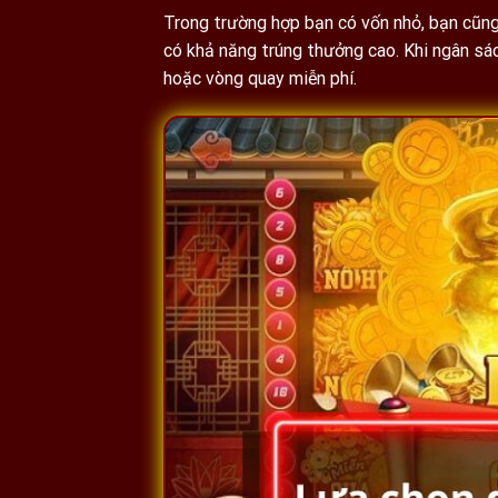
Trong trường hợp bạn có vốn nhỏ, bạn cũn
có khả năng trúng thưởng cao. Khi ngân sác
hoặc vòng quay miễn phí.