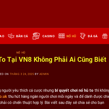
HAO
BẮN CÁ
CASINO
NỔ HŨ
ĐÁ GÀ
NỔ HŨ
To Tại VN8 Không Phải Ai Cũng Biết
TED ON
THÁNG 3 24, 2025
BY
ADMIN
ng người yêu thích cá cược nhưng
bí quyết chơi nổ hũ to
thì khôn
o.uk
thu hút hàng ngàn người chơi mỗi ngày và để dành được chi
ải có chiến thuật hợp lý. Bài viết sau đây sẽ chia sẻ cho bạn