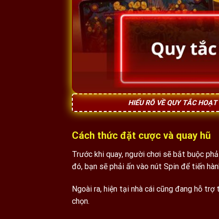
HIỂU RÕ VỀ QUY TẮC HOẠT
Cách thức đặt cược và quay hũ
Trước khi quay, người chơi sẽ bắt buộc phả
đó, bạn sẽ phải ấn vào nút Spin để tiến hà
Ngoài ra, hiện tại nhà cái cũng đang hỗ trợ
chọn.