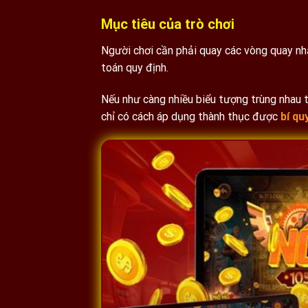
Mục tiêu của trò chơi
Người chơi cần phải quay các vòng quay nh
toán quy định.
Nếu như càng nhiều biểu tượng trùng nhau t
chỉ có cách áp dụng thành thục được
bí qu