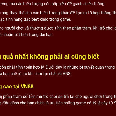
ường mà các biểu tượng cần sắp xếp để giành chiến thắng.
tượng thay thế cho các biểu tượng khác để tạo ra tổ hợp thắng th
oặc tính năng đặc biệt khác trong game.
cho người chơi và thường được tính theo phần trăm. Khi trò chơi 
ợi nhuận tốt hơn trong dài hạn.
u quả nhất không phải ai cũng biết
n phải tính toán hợp lý. Dưới đây là những bí quyết quan trọng
hạn chế rủi ro khi chơi tại nhà cái VN8:
g cao tại VN88
hị phần trăm số tiền mà trò chơi sẽ trả lại cho người chơi trong t
 đầu dành cho bạn chính là ưu tiên những game có tỷ lệ này từ