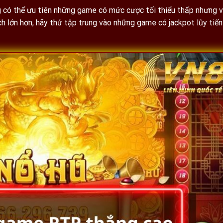
g có thể ưu tiên những game có mức cược tối thiểu thấp nhưng 
h lớn hơn, hãy thử tập trung vào những game có jackpot lũy tiến