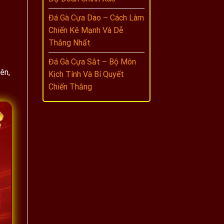
Đá Gà Cựa Dao – Cách Làm
Chiến Kê Mạnh Và Dễ
Thắng Nhất
Đá Gà Cựa Sắt – Bộ Môn
ên,
Kịch Tính Và Bí Quyết
Chiến Thắng