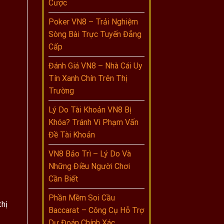
Cược
Poker VN8 – Trải Nghiệm
Sòng Bài Trực Tuyến Đẳng
Cấp
Đánh Giá VN8 – Nhà Cái Uy
Tín Xanh Chín Trên Thị
Trường
Lý Do Tài Khoản VN8 Bị
Khóa? Tránh Vi Phạm Vấn
Đề Tài Khoản
VN8 Bảo Trì – Lý Do Và
Những Điều Người Chơi
Cần Biết
Phần Mềm Soi Cầu
thị
Baccarat – Công Cụ Hỗ Trợ
Dự Đoán Chính Xác