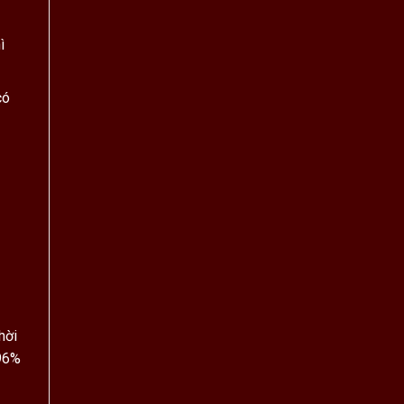
ì
có
hời
 96%