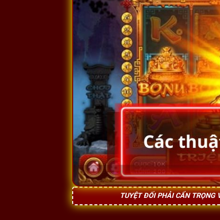
TUYỆT ĐỐI PHẢI CẨN TRỌNG